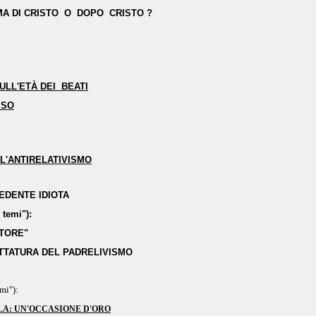
A DI CRISTO O DOPO CRISTO ?
ULL'ETÀ DEI BEATI
ISO
LL'ANTIRELATIVISMO
REDENTE IDIOTA
i temi"):
ITORE"
ITTATURA DEL PADRELIVISMO
emi"):
LA: UN'OCCASIONE D'ORO