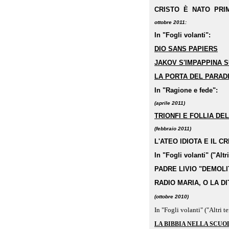
CRISTO È NATO PRIM
ottobr
e
2011:
In "Fogli volanti":
DIO SANS PAPIERS
JAKOV S'IMPAPPINA S
LA PORTA DEL PARAD
In "Ragione e fede":
(aprile 2011)
TRIONFI E FOLLIA DE
(febbraio 2011)
L'ATEO IDIOTA E IL C
In "Fogli volanti" ("Altr
PADRE LIVIO "DEMOL
RADIO MARIA, O LA D
(ottobre 2010)
In "Fogli volanti" ("Altri t
LA BIBBIA NELLA SCUO