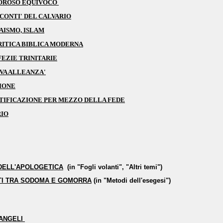
MOROSO EQUIVOCO
CONTI' DEL CALVARIO
AISMO, ISLAM
RITICA BIBLICA MODERNA
EZIE TRINITARIE
VA ALLEANZA'
SIONE
STIFICAZIONE PER MEZZO DELLA FEDE
RIO
 DELL'APOLOGETICA
(in "Fogli volanti", "Altri temi")
TI TRA SODOMA E GOMORRA
(in "Metodi dell'esegesi")
ANGELI